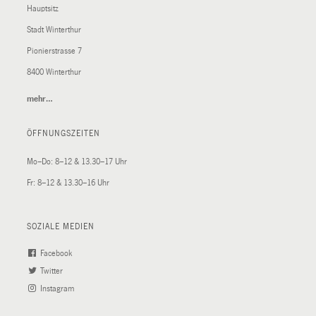
Hauptsitz
Stadt Winterthur
Pionierstrasse 7
8400 Winterthur
mehr…
(External
Link)
ÖFFNUNGSZEITEN
Mo–Do: 8–12 & 13.30–17 Uhr
Fr: 8–12 & 13.30–16 Uhr
SOZIALE MEDIEN
Facebook
(External
Twitter
(External
Link)
Instagram
Link)
(External
Link)