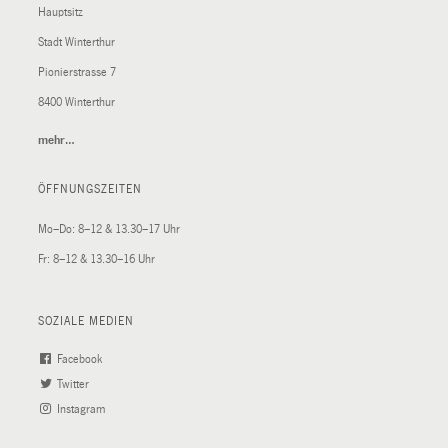
Hauptsitz
Stadt Winterthur
Pionierstrasse 7
8400 Winterthur
mehr…
(External
Link)
ÖFFNUNGSZEITEN
Mo–Do: 8–12 & 13.30–17 Uhr
Fr: 8–12 & 13.30–16 Uhr
SOZIALE MEDIEN
Facebook
(External
Twitter
(External
Link)
Instagram
Link)
(External
Link)