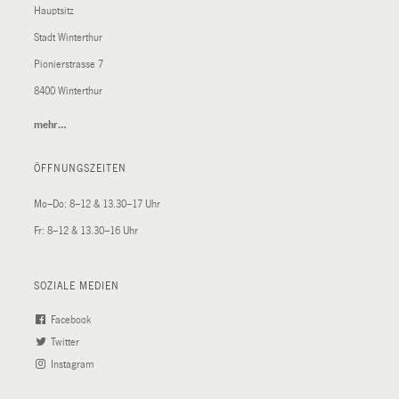
Hauptsitz
Stadt Winterthur
Pionierstrasse 7
8400 Winterthur
mehr…
(External
Link)
ÖFFNUNGSZEITEN
Mo–Do: 8–12 & 13.30–17 Uhr
Fr: 8–12 & 13.30–16 Uhr
SOZIALE MEDIEN
Facebook
(External
Twitter
(External
Link)
Instagram
Link)
(External
Link)