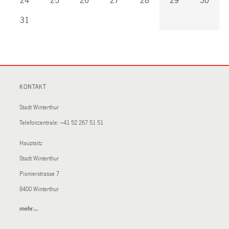
24
25
26
27
28
29
30
31
KONTAKT
Stadt Winterthur
Telefonzentrale:
+41 52 267 51 51
Hauptsitz
Stadt Winterthur
Pionierstrasse 7
8400 Winterthur
mehr…
(External
Link)