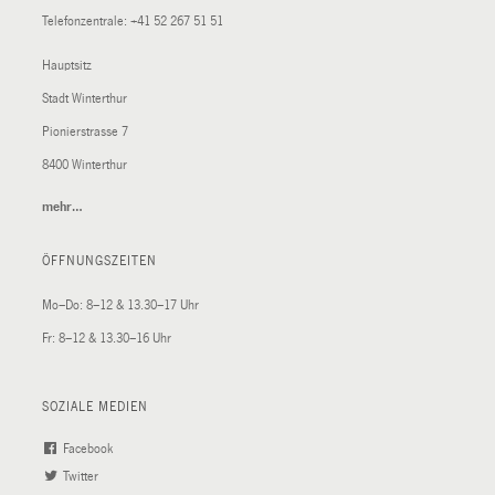
Telefonzentrale:
+41 52 267 51 51
Hauptsitz
Stadt Winterthur
Pionierstrasse 7
8400 Winterthur
mehr…
(External
Link)
ÖFFNUNGSZEITEN
Mo–Do: 8–12 & 13.30–17 Uhr
Fr: 8–12 & 13.30–16 Uhr
SOZIALE MEDIEN
Facebook
(External
Twitter
(External
Link)